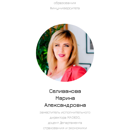
образования
Финуниверситета
Селиванова
Марина
Александровна
заместитель исполнительного
директора МАОФЭО,
доцент Департамента
страхования и экономики