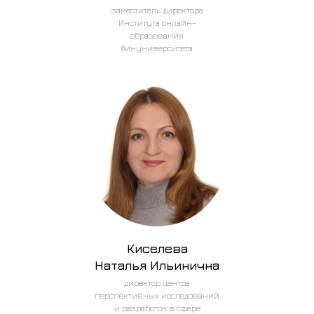
заместитель директора
Института онлайн-
образования
Финуниверситета
Киселева
Наталья Ильинична
директор Центра
перспективных исследований
и разработок в сфере