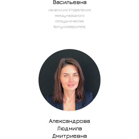
Васильевна
начальник Управления
международного
сотрудничества
Финуниверситета
Александрова
Людмила
Дмитриевна