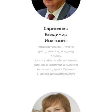
Бариленко
Владимир
Иванович
председатель комитета по
учету, анализу и аудиту
МАОФЭО,
д.э.н., профессор Департамента
бизнес-аналитики Факультета
налогов, аудита и бизнес-
анализа Финуниверситета