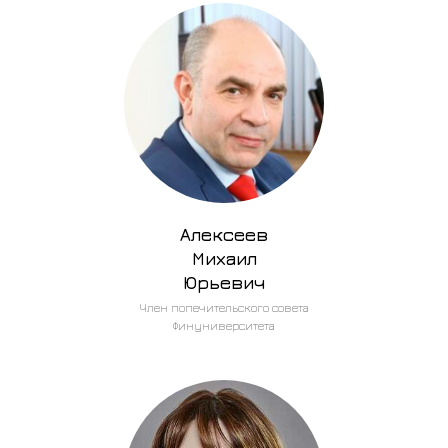
Алексеев
Михаил
Юрьевич
Член попечительского совета
Финуниверситета