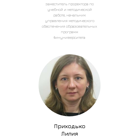
заместитель проректора по
учебной и методической
работе, начальник
управления методического
обеспечения образовательных
программ
Финуниверситета
Приходько
Лилия