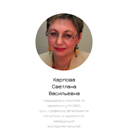
Карпова
Светлана
Васильевна
председатель комитета по
маркетингу МАОФЭО,
д.э.н., профессор Департамента
логистики и маркетинга,
заведующий
экспериментальной