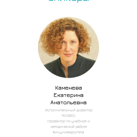
Каменева
Екатерина
Анатольевна
Исполнительный директор
МАОФЭО,
проректор по учебной и
методической работе
Финуниверситета