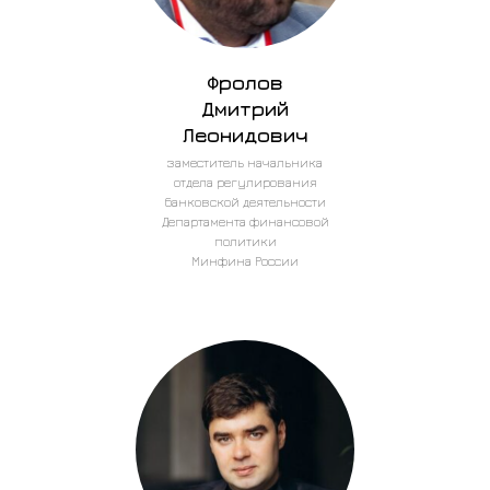
Фролов
Дмитрий
Леонидович
заместитель начальника
отдела регулирования
банковской деятельности
Департамента финансовой
политики
Минфина России