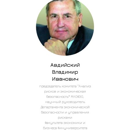
Авдийский
Владимир
Иванович
председатель комитета "Анализ
рисков и экономическая
безопасность
"
МАОФЭО,
научный руководитель
Департамента экономической
безопасности и управления
рисками
Факультета экономики и
бизнеса Финуниверситета